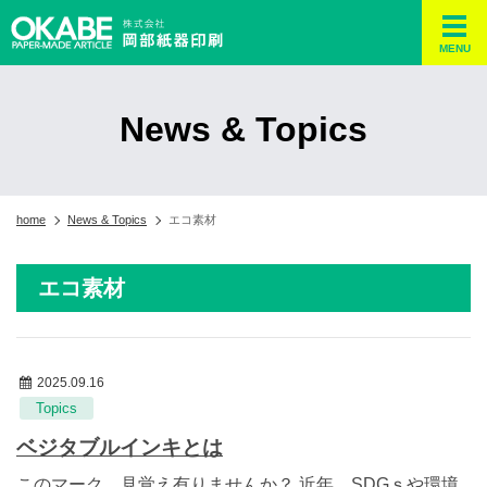
MENU
News & Topics
home
News & Topics
エコ素材
エコ素材
2025.09.16
Topics
ベジタブルインキとは
このマーク、見覚え有りませんか？ 近年、SDGｓや環境